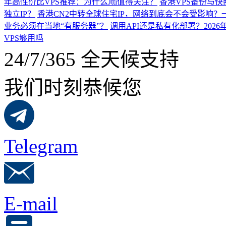
年高性价比VPS推荐：为什么Jtti值得关注？
香港VPS备份与
独立IP？
香港CN2中转全球住宅IP，网络到底会不会受影响？
业务必须在当地“有服务器”？
调用API还是私有化部署？202
VPS够用吗
24/7/365 全天候支持
我们时刻恭候您
Telegram
E-mail