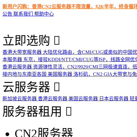
新用户闪购：香港CN2云服务器不限流量，$28/半年，终身
公告
联系我们
帮助中心
立即选购
香港大带宽服务器
大陆优化路由，含CMI/CUG或类似的中国
本服务器
东京，接驳KDDI/NTT/CMI/CUG等ISP，线路全网优
香港云服务器
资源弹性灵活，CN2/9929/CMI三网极速直连
接内地与东南亚各国
美国服务器
洛杉矶，CN2 GIA大带宽与
云服务器
新加坡云服务器
香港云服务器
美国云服务器
日本云服务器
轻
服务器租用
CN2服务器