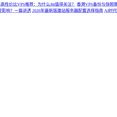
6年高性价比VPS推荐：为什么Jtti值得关注？
香港VPS备份与快照
会受影响？一篇讲透
2026年最新版建站服务器配置选择指南
AI时