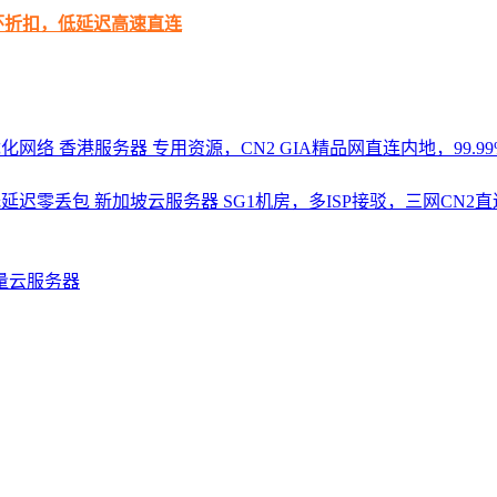
循环折扣，低延迟高速直连
优化网络
香港服务器
专用资源，CN2 GIA精品网直连内地，99.99%
，低延迟零丢包
新加坡云服务器
SG1机房，多ISP接驳，三网CN
量云服务器