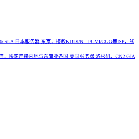
 SLA
日本服务器
东京，接驳KDDI/NTT/CMI/CUG等ISP，线
2直连，快速连接内地与东南亚各国
美国服务器
洛杉矶，CN2 GIA