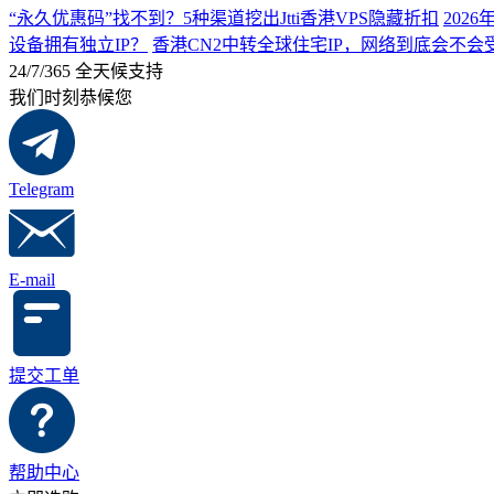
“永久优惠码”找不到？5种渠道挖出Jtti香港VPS隐藏折扣
202
设备拥有独立IP？
香港CN2中转全球住宅IP，网络到底会不
24/7/365 全天候支持
我们时刻恭候您
Telegram
E-mail
提交工单
帮助中心