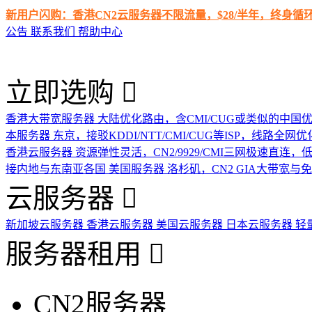
新用户闪购：香港CN2云服务器不限流量，$28/半年，终身
公告
联系我们
帮助中心
立即选购
香港大带宽服务器
大陆优化路由，含CMI/CUG或类似的中国
本服务器
东京，接驳KDDI/NTT/CMI/CUG等ISP，线路全网优
香港云服务器
资源弹性灵活，CN2/9929/CMI三网极速直连
接内地与东南亚各国
美国服务器
洛杉矶，CN2 GIA大带宽与
云服务器
新加坡云服务器
香港云服务器
美国云服务器
日本云服务器
轻
服务器租用
CN2服务器