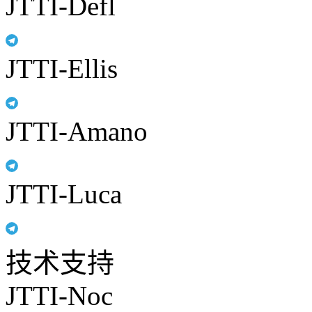
JTTI-Defl
JTTI-Ellis
JTTI-Amano
JTTI-Luca
技术支持
JTTI-Noc