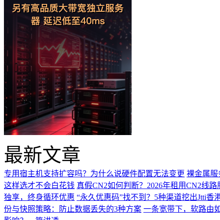
最新文章
专用宿主机支持扩容吗？为什么说硬件配置无法变更
裸金属服
这样选才不会白花钱
真假CN2如何判断？2026年租用CN2线
独享，终身循环优惠
“永久优惠码”找不到？5种渠道挖出Jtti香
份与快照策略：防止数据丢失的3种方案
一条宽带下，软路由如