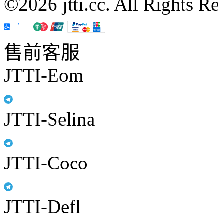
©2026 jtti.cc. All Rights R
售前客服
JTTI-Eom
JTTI-Selina
JTTI-Coco
JTTI-Defl