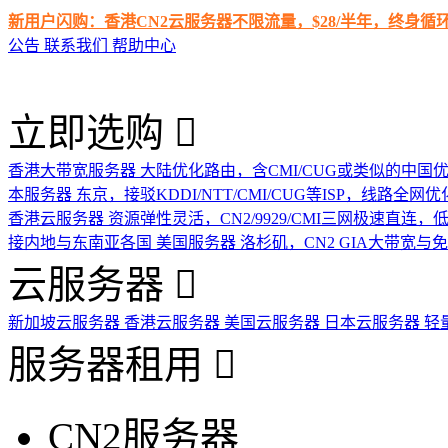
新用户闪购：香港CN2云服务器不限流量，$28/半年，终身
公告
联系我们
帮助中心
立即选购
香港大带宽服务器
大陆优化路由，含CMI/CUG或类似的中国
本服务器
东京，接驳KDDI/NTT/CMI/CUG等ISP，线路全网优
香港云服务器
资源弹性灵活，CN2/9929/CMI三网极速直连
接内地与东南亚各国
美国服务器
洛杉矶，CN2 GIA大带宽与
云服务器
新加坡云服务器
香港云服务器
美国云服务器
日本云服务器
轻
服务器租用
CN2服务器