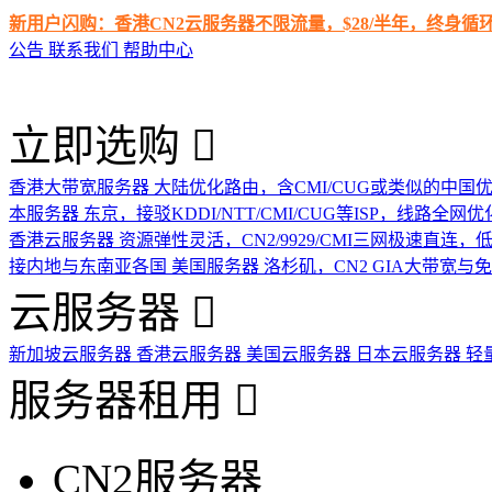
新用户闪购：香港CN2云服务器不限流量，$28/半年，终身
公告
联系我们
帮助中心
立即选购
香港大带宽服务器
大陆优化路由，含CMI/CUG或类似的中国
本服务器
东京，接驳KDDI/NTT/CMI/CUG等ISP，线路全网优
香港云服务器
资源弹性灵活，CN2/9929/CMI三网极速直连
接内地与东南亚各国
美国服务器
洛杉矶，CN2 GIA大带宽与
云服务器
新加坡云服务器
香港云服务器
美国云服务器
日本云服务器
轻
服务器租用
CN2服务器