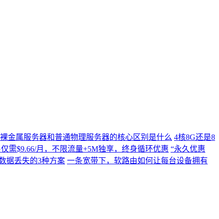
裸金属服务器和普通物理服务器的核心区别是什么
4核8G还是8
C4G仅需$9.66/月，不限流量+5M独享，终身循环优惠
“永久优惠
数据丢失的3种方案
一条宽带下，软路由如何让每台设备拥有