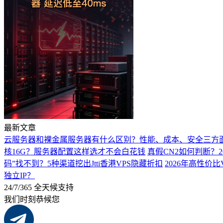
最新文章
云服务器和裸金属服务器有什么区别？性能、成本、安全三方
核16G？服务器配置这样选才不会白花钱
真假CN2如何判断？2
码”找不到？5种渠道挖出Jtti香港VPS隐藏折扣
2026年高性价比
独立IP？
24/7/365 全天候支持
我们时刻恭候您