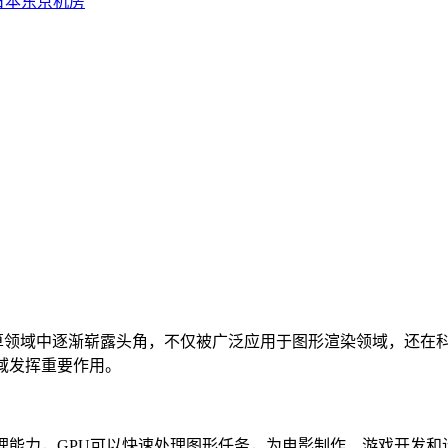
日本东京机房
GPU)服务器在计算领域中逐渐崭露头角，不仅被广泛应用于图形渲染领
域发挥重要作用。
力，GPU可以快速处理图形任务，为电影制作、游戏开发和设计