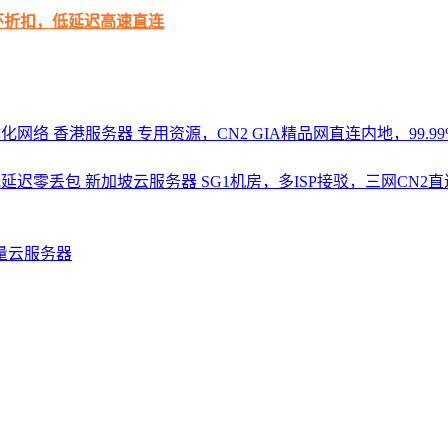
循环折扣，低延迟高速直连
优化网络
香港服务器
专用资源，CN2 GIA精品网直连内地，99.99%
，低延迟零丢包
新加坡云服务器
SG1机房，多ISP接驳，三网CN
量云服务器