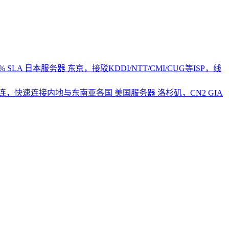
 SLA
日本服务器
东京，接驳KDDI/NTT/CMI/CUG等ISP，线
2直连，快速连接内地与东南亚各国
美国服务器
洛杉矶，CN2 GIA