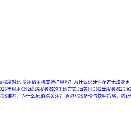
面深度对比
专用宿主机支持扩容吗？为什么说硬件配置无法变更
026年租用CN2线路服务器的正确方式
Jtti美国CN2云服务器2
VPS推荐：为什么Jtti值得关注？
香港VPS备份与快照策略：防止