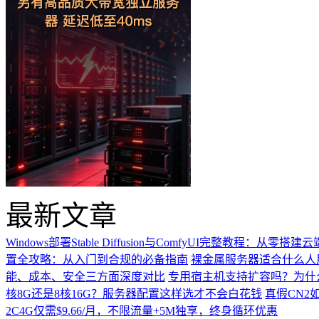
最新文章
Windows部署Stable Diffusion与ComfyUI完整教程：从零搭
置全攻略：从入门到合规的必备指南
裸金属服务器适合什么人
能、成本、安全三方面深度对比
专用宿主机支持扩容吗？为什
核8G还是8核16G？服务器配置这样选才不会白花钱
真假CN2
2C4G仅需$9.66/月，不限流量+5M独享，终身循环优惠