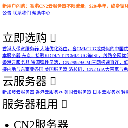
新用户闪购：香港CN2云服务器不限流量，$28/半年，终身
公告
联系我们
帮助中心
立即选购
香港大带宽服务器
大陆优化路由，含CMI/CUG或类似的中国
本服务器
东京，接驳KDDI/NTT/CMI/CUG等ISP，线路全网优
香港云服务器
资源弹性灵活，CN2/9929/CMI三网极速直连
接内地与东南亚各国
美国服务器
洛杉矶，CN2 GIA大带宽与
云服务器
新加坡云服务器
香港云服务器
美国云服务器
日本云服务器
轻
服务器租用
CN2服务器