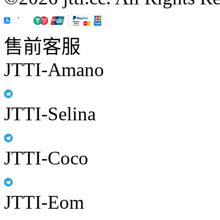
售前客服
JTTI-Amano
JTTI-Selina
JTTI-Coco
JTTI-Eom