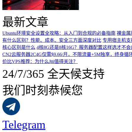
最新文章
Ubuntu环境安全设置全攻略：从入门到合规的必备指南
裸金属
有什么区别？性能、成本、安全三方面深度对比
专用宿主机支
核心区别是什么
4核8G还是8核16G？服务器配置这样选才不
CN2云服务器2C4G仅需$9.66/月，不限流量+5M独享，终身循
价比VPS推荐：为什么Jtti值得关注？
24/7/365 全天候支持
我们时刻恭候您
Telegram