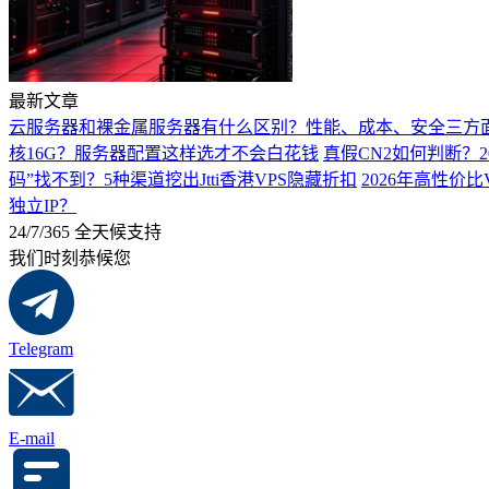
最新文章
云服务器和裸金属服务器有什么区别？性能、成本、安全三方
核16G？服务器配置这样选才不会白花钱
真假CN2如何判断？2
码”找不到？5种渠道挖出Jtti香港VPS隐藏折扣
2026年高性价比
独立IP？
24/7/365 全天候支持
我们时刻恭候您
Telegram
E-mail