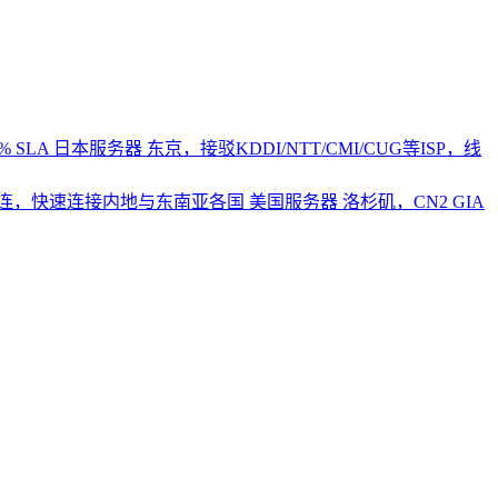
 SLA
日本服务器
东京，接驳KDDI/NTT/CMI/CUG等ISP，线
2直连，快速连接内地与东南亚各国
美国服务器
洛杉矶，CN2 GIA