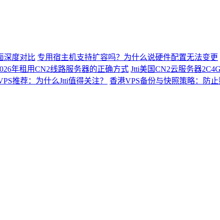
面深度对比
专用宿主机支持扩容吗？为什么说硬件配置无法变更
026年租用CN2线路服务器的正确方式
Jtti美国CN2云服务器2
VPS推荐：为什么Jtti值得关注？
香港VPS备份与快照策略：防止