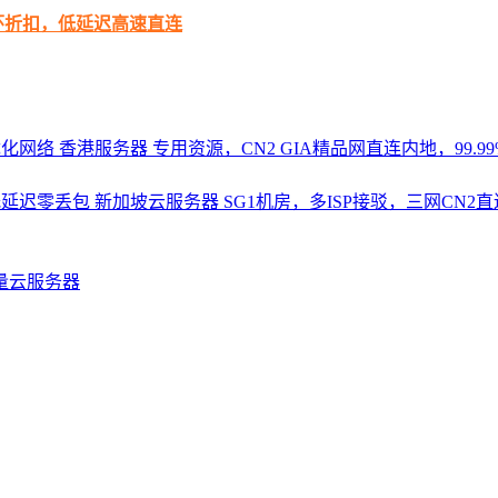
循环折扣，低延迟高速直连
优化网络
香港服务器
专用资源，CN2 GIA精品网直连内地，99.99%
，低延迟零丢包
新加坡云服务器
SG1机房，多ISP接驳，三网CN
量云服务器