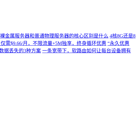
裸金属服务器和普通物理服务器的核心区别是什么
4核8G还是8
C4G仅需$9.66/月，不限流量+5M独享，终身循环优惠
“永久优惠
数据丢失的3种方案
一条宽带下，软路由如何让每台设备拥有