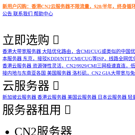
新用户闪购：香港CN2云服务器不限流量，$28/半年，终身
公告
联系我们
帮助中心
立即选购
香港大带宽服务器
大陆优化路由，含CMI/CUG或类似的中国
本服务器
东京，接驳KDDI/NTT/CMI/CUG等ISP，线路全网优
香港云服务器
资源弹性灵活，CN2/9929/CMI三网极速直连
接内地与东南亚各国
美国服务器
洛杉矶，CN2 GIA大带宽与
云服务器
新加坡云服务器
香港云服务器
美国云服务器
日本云服务器
轻
服务器租用
CN2服务器