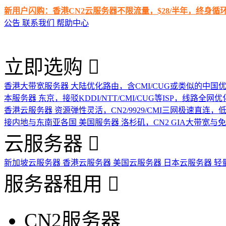
新用户闪购：香港CN2云服务器不限流量，$28/半年，终身
公告
联系我们
帮助中心
立即选购
香港大带宽服务器
大陆优化路由，含CMI/CUG或类似的中国
本服务器
东京，接驳KDDI/NTT/CMI/CUG等ISP，线路全网优
香港云服务器
资源弹性灵活，CN2/9929/CMI三网极速直连
接内地与东南亚各国
美国服务器
洛杉矶，CN2 GIA大带宽与
云服务器
新加坡云服务器
香港云服务器
美国云服务器
日本云服务器
轻
服务器租用
CN2服务器