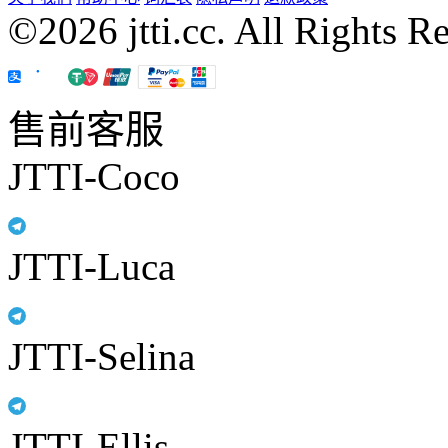
©2026 jtti.cc. All Rights R
售前客服
JTTI-Coco
JTTI-Luca
JTTI-Selina
JTTI-Ellis