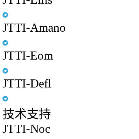
JTTI-Amano
JTTI-Eom
JTTI-Defl
技术支持
JTTI-Noc