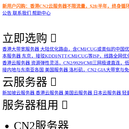
新用户闪购：香港CN2云服务器不限流量，$28/半年，终身
公告
联系我们
帮助中心
立即选购
香港大带宽服务器
大陆优化路由，含CMI/CUG或类似的中国
本服务器
东京，接驳KDDI/NTT/CMI/CUG等ISP，线路全网优
香港云服务器
资源弹性灵活，CN2/9929/CMI三网极速直连
接内地与东南亚各国
美国服务器
洛杉矶，CN2 GIA大带宽与
云服务器
新加坡云服务器
香港云服务器
美国云服务器
日本云服务器
轻
服务器租用
CN2服务器