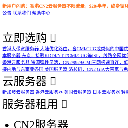
新用户闪购：香港CN2云服务器不限流量，$28/半年，终身
公告
联系我们
帮助中心
立即选购
香港大带宽服务器
大陆优化路由，含CMI/CUG或类似的中国
本服务器
东京，接驳KDDI/NTT/CMI/CUG等ISP，线路全网优
香港云服务器
资源弹性灵活，CN2/9929/CMI三网极速直连
接内地与东南亚各国
美国服务器
洛杉矶，CN2 GIA大带宽与
云服务器
新加坡云服务器
香港云服务器
美国云服务器
日本云服务器
轻
服务器租用
CN2服务器