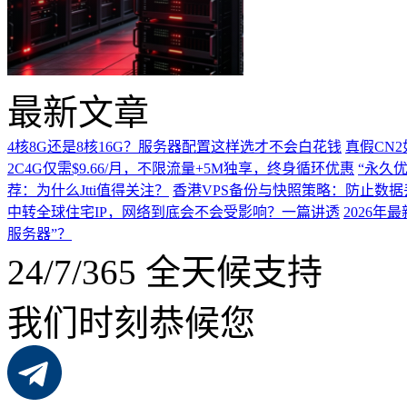
最新文章
4核8G还是8核16G？服务器配置这样选才不会白花钱
真假CN
2C4G仅需$9.66/月，不限流量+5M独享，终身循环优惠
“永久优
荐：为什么Jtti值得关注？
香港VPS备份与快照策略：防止数据
中转全球住宅IP，网络到底会不会受影响？一篇讲透
2026
服务器”？
24/7/365 全天候支持
我们时刻恭候您