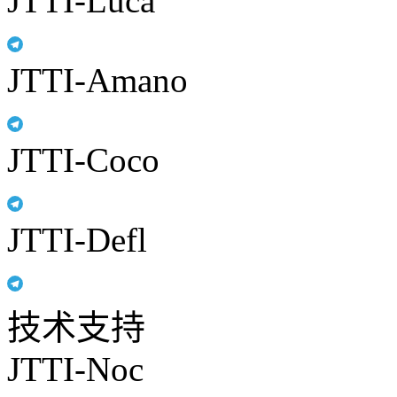
JTTI-Luca
JTTI-Amano
JTTI-Coco
JTTI-Defl
技术支持
JTTI-Noc