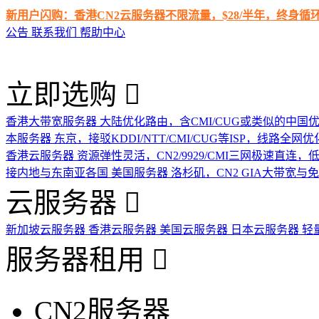
新用户闪购：香港CN2云服务器不限流量，$28/半年，终身
公告
联系我们
帮助中心
立即选购
香港大带宽服务器
大陆优化路由，含CMI/CUG或类似的中国
本服务器
东京，接驳KDDI/NTT/CMI/CUG等ISP，线路全网优
香港云服务器
资源弹性灵活，CN2/9929/CMI三网极速直连
接内地与东南亚各国
美国服务器
洛杉矶，CN2 GIA大带宽与
云服务器
新加坡云服务器
香港云服务器
美国云服务器
日本云服务器
轻
服务器租用
CN2服务器