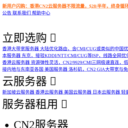
新用户闪购：香港CN2云服务器不限流量，$28/半年，终身
公告
联系我们
帮助中心
立即选购
香港大带宽服务器
大陆优化路由，含CMI/CUG或类似的中国
本服务器
东京，接驳KDDI/NTT/CMI/CUG等ISP，线路全网优
香港云服务器
资源弹性灵活，CN2/9929/CMI三网极速直连
接内地与东南亚各国
美国服务器
洛杉矶，CN2 GIA大带宽与
云服务器
新加坡云服务器
香港云服务器
美国云服务器
日本云服务器
轻
服务器租用
CN2服务器