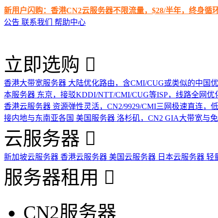
新用户闪购：香港CN2云服务器不限流量，$28/半年，终身
公告
联系我们
帮助中心
立即选购
香港大带宽服务器
大陆优化路由，含CMI/CUG或类似的中国
本服务器
东京，接驳KDDI/NTT/CMI/CUG等ISP，线路全网优
香港云服务器
资源弹性灵活，CN2/9929/CMI三网极速直连
接内地与东南亚各国
美国服务器
洛杉矶，CN2 GIA大带宽与
云服务器
新加坡云服务器
香港云服务器
美国云服务器
日本云服务器
轻
服务器租用
CN2服务器