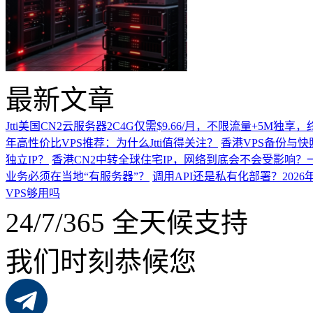
最新文章
Jtti美国CN2云服务器2C4G仅需$9.66/月，不限流量+5M独
年高性价比VPS推荐：为什么Jtti值得关注？
香港VPS备份与
独立IP？
香港CN2中转全球住宅IP，网络到底会不会受影响？
业务必须在当地“有服务器”？
调用API还是私有化部署？202
VPS够用吗
24/7/365 全天候支持
我们时刻恭候您