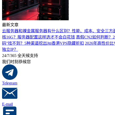
最新文章
云服务器和裸金属服务器有什么区别？性能、成本、安全三方
核16G？服务器配置这样选才不会白花钱
真假CN2如何判断？2
码”找不到？5种渠道挖出Jtti香港VPS隐藏折扣
2026年高性价比
独立IP？
24/7/365 全天候支持
我们时刻恭候您
Telegram
E-mail