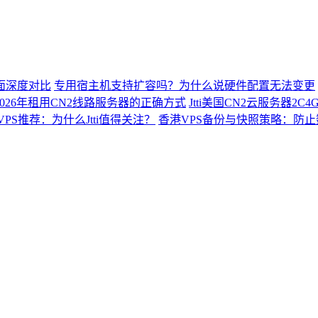
面深度对比
专用宿主机支持扩容吗？为什么说硬件配置无法变更
026年租用CN2线路服务器的正确方式
Jtti美国CN2云服务器2
VPS推荐：为什么Jtti值得关注？
香港VPS备份与快照策略：防止