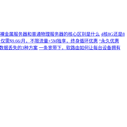
裸金属服务器和普通物理服务器的核心区别是什么
4核8G还是8
C4G仅需$9.66/月，不限流量+5M独享，终身循环优惠
“永久优惠
数据丢失的3种方案
一条宽带下，软路由如何让每台设备拥有