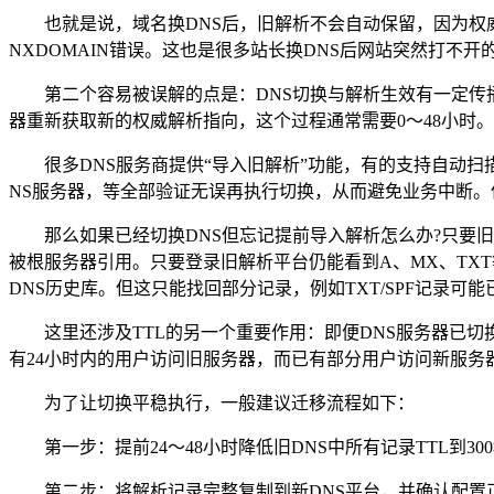
也就是说，域名换DNS后，旧解析不会自动保留，因为权威
NXDOMAIN错误。这也是很多站长换DNS后网站突然打不开
第二个容易被误解的点是：DNS切换与解析生效有一定传播时
器重新获取新的权威解析指向，这个过程通常需要0～48小时
很多DNS服务商提供“导入旧解析”功能，有的支持自动扫描
NS服务器，等全部验证无误再执行切换，从而避免业务中断。
那么如果已经切换DNS但忘记提前导入解析怎么办?只要旧
被根服务器引用。只要登录旧解析平台仍能看到A、MX、TXT等
DNS历史库。但这只能找回部分记录，例如TXT/SPF记录
这里还涉及TTL的另一个重要作用：即便DNS服务器已切换，
有24小时内的用户访问旧服务器，而已有部分用户访问新服
为了让切换平稳执行，一般建议迁移流程如下：
第一步：提前24～48小时降低旧DNS中所有记录TTL到300
第二步：将解析记录完整复制到新DNS平台，并确认配置正