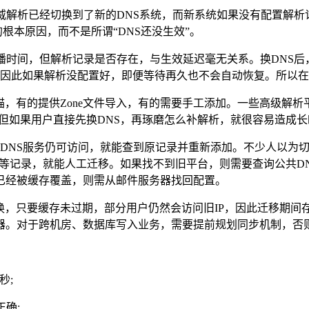
解析已经切换到了新的DNS系统，而新系统如果没有配置解析记
的根本原因，而不是所谓“DNS还没生效”。
间，但解析记录是否存在，与生效延迟毫无关系。换DNS后，
。因此如果解析没配置好，即便等待再久也不会自动恢复。所以在
，有的提供Zone文件导入，有的需要手工添加。一些高级解析平
但如果用户直接先换DNS，再琢磨怎么补解析，就很容易造成
DNS服务仍可访问，就能查到原记录并重新添加。不少人以为
记录，就能人工迁移。如果找不到旧平台，则需要查询公共DNS缓存
可能已经被缓存覆盖，则需从邮件服务器找回配置。
只要缓存未过期，部分用户仍然会访问旧IP，因此迁移期间存在一
务器。对于跨机房、数据库写入业务，需要提前规划同步机制，否
秒;
确;