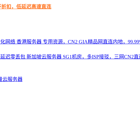
循环折扣，低延迟高速直连
优化网络
香港服务器
专用资源，CN2 GIA精品网直连内地，99.99%
，低延迟零丢包
新加坡云服务器
SG1机房，多ISP接驳，三网CN
量云服务器