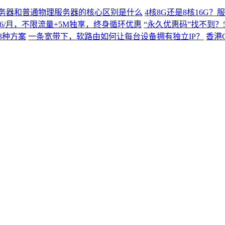
务器和普通物理服务器的核心区别是什么
4核8G还是8核16G
$9.66/月，不限流量+5M独享，终身循环优惠
“永久优惠码”找不到？5
3种方案
一条宽带下，软路由如何让每台设备拥有独立IP？
香港