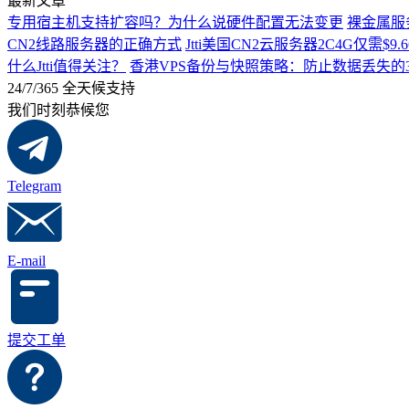
最新文章
专用宿主机支持扩容吗？为什么说硬件配置无法变更
裸金属服
CN2线路服务器的正确方式
Jtti美国CN2云服务器2C4G仅需
什么Jtti值得关注？
香港VPS备份与快照策略：防止数据丢失的
24/7/365 全天候支持
我们时刻恭候您
Telegram
E-mail
提交工单