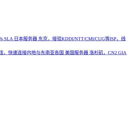
 SLA
日本服务器
东京，接驳KDDI/NTT/CMI/CUG等ISP，线
2直连，快速连接内地与东南亚各国
美国服务器
洛杉矶，CN2 GIA