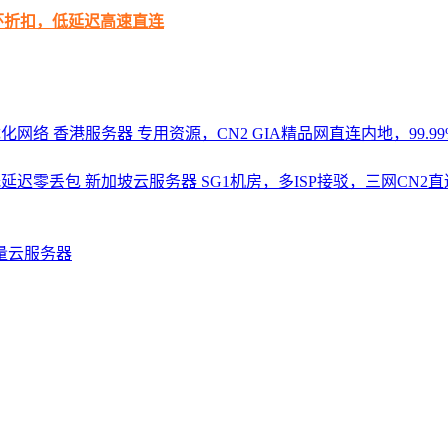
循环折扣，低延迟高速直连
优化网络
香港服务器
专用资源，CN2 GIA精品网直连内地，99.99%
，低延迟零丢包
新加坡云服务器
SG1机房，多ISP接驳，三网CN
量云服务器