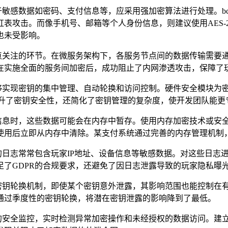
于敏感数据如密码、支付信息等，应采用强加密算法进行处理。
b
虹表攻击。而像手机号、邮箱等个人身份信息，则建议使用
AES-
也未受影响。
点关注的环节。在微服务架构下，各服务节点间的数据传输需要
在实施全面的服务间加密后，成功阻止了内网渗透攻击，保障了
够实现密钥的集中管理、自动轮换和访问控制。硬件安全模块为
升了密钥安全性，还简化了密钥管理的复杂度，使开发团队能更
信息时，这些数据可能会在内存中暂存。使用内存加密技术或安
使用后立即从内存中清除。某支付系统通过完善的内存管理机制
的日志常常包含玩家
IP
地址、设备信息等敏感数据。对这些日志
足了
GDPR
的合规要求，还避免了因日志泄露导致的玩家隐私曝
密钥轮换机制，即使某个密钥意外泄露，其影响范围也能控制在
通过季度性的密钥轮换，将潜在密钥泄露的影响降到了最低。
的安全监控，实时检测异常加密操作和未经授权的数据访问。建