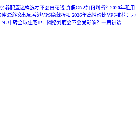
？服务器配置这样选才不会白花钱
真假CN2如何判断？2026年租用
种渠道挖出Jtti香港VPS隐藏折扣
2026年高性价比VPS推荐：为
CN2中转全球住宅IP，网络到底会不会受影响？一篇讲透