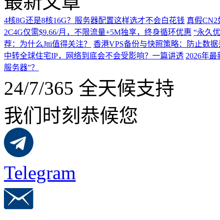
最新文章
4核8G还是8核16G？服务器配置这样选才不会白花钱
真假CN
2C4G仅需$9.66/月，不限流量+5M独享，终身循环优惠
“永久优
荐：为什么Jtti值得关注？
香港VPS备份与快照策略：防止数据
中转全球住宅IP，网络到底会不会受影响？一篇讲透
2026
服务器”？
24/7/365 全天候支持
我们时刻恭候您
Telegram