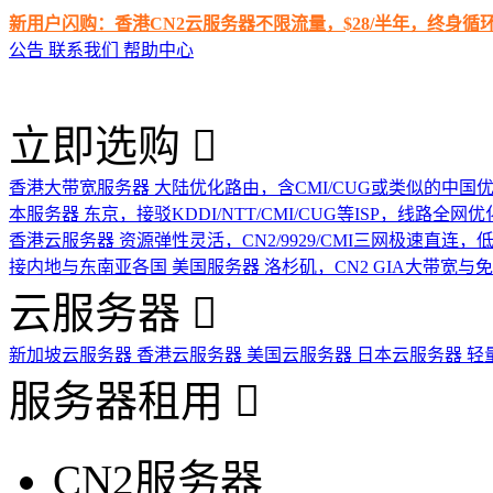
新用户闪购：香港CN2云服务器不限流量，$28/半年，终身
公告
联系我们
帮助中心
立即选购
香港大带宽服务器
大陆优化路由，含CMI/CUG或类似的中国
本服务器
东京，接驳KDDI/NTT/CMI/CUG等ISP，线路全网优
香港云服务器
资源弹性灵活，CN2/9929/CMI三网极速直连
接内地与东南亚各国
美国服务器
洛杉矶，CN2 GIA大带宽与
云服务器
新加坡云服务器
香港云服务器
美国云服务器
日本云服务器
轻
服务器租用
CN2服务器