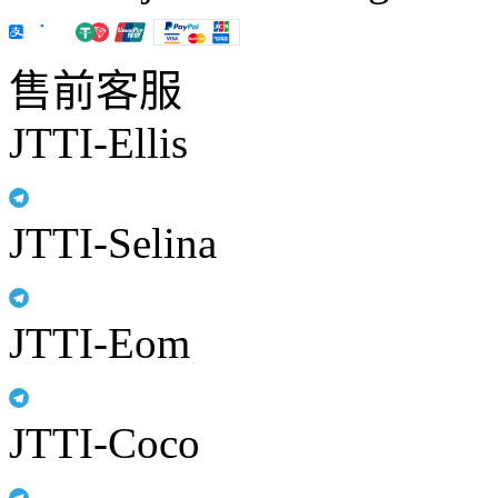
售前客服
JTTI-Ellis
JTTI-Selina
JTTI-Eom
JTTI-Coco