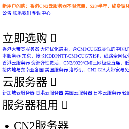
新用户闪购：香港CN2云服务器不限流量，$28/半年，终身
公告
联系我们
帮助中心
立即选购
香港大带宽服务器
大陆优化路由，含CMI/CUG或类似的中国
本服务器
东京，接驳KDDI/NTT/CMI/CUG等ISP，线路全网优
香港云服务器
资源弹性灵活，CN2/9929/CMI三网极速直连
接内地与东南亚各国
美国服务器
洛杉矶，CN2 GIA大带宽与
云服务器
新加坡云服务器
香港云服务器
美国云服务器
日本云服务器
轻
服务器租用
CN2服务器