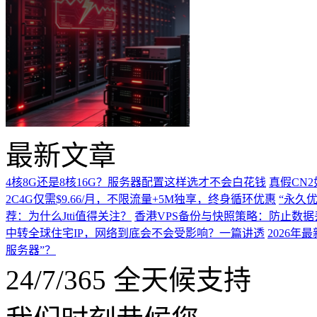
最新文章
4核8G还是8核16G？服务器配置这样选才不会白花钱
真假CN
2C4G仅需$9.66/月，不限流量+5M独享，终身循环优惠
“永久优
荐：为什么Jtti值得关注？
香港VPS备份与快照策略：防止数据
中转全球住宅IP，网络到底会不会受影响？一篇讲透
2026
服务器”？
24/7/365 全天候支持