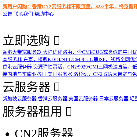
新用户闪购：香港CN2云服务器不限流量，$28/半年，终身
公告
联系我们
帮助中心
立即选购
香港大带宽服务器
大陆优化路由，含CMI/CUG或类似的中国
本服务器
东京，接驳KDDI/NTT/CMI/CUG等ISP，线路全网优
香港云服务器
资源弹性灵活，CN2/9929/CMI三网极速直连
接内地与东南亚各国
美国服务器
洛杉矶，CN2 GIA大带宽与
云服务器
新加坡云服务器
香港云服务器
美国云服务器
日本云服务器
轻
服务器租用
CN2服务器