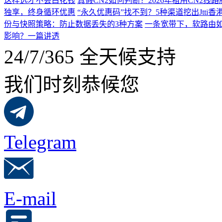
这样选才不会白花钱
真假CN2如何判断？2026年租用CN2线
独享，终身循环优惠
“永久优惠码”找不到？5种渠道挖出Jtti香
份与快照策略：防止数据丢失的3种方案
一条宽带下，软路由如
影响？一篇讲透
24/7/365 全天候支持
我们时刻恭候您
Telegram
E-mail