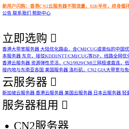
新用户闪购：香港CN2云服务器不限流量，$28/半年，终身
公告
联系我们
帮助中心
立即选购
香港大带宽服务器
大陆优化路由，含CMI/CUG或类似的中国
本服务器
东京，接驳KDDI/NTT/CMI/CUG等ISP，线路全网优
香港云服务器
资源弹性灵活，CN2/9929/CMI三网极速直连
接内地与东南亚各国
美国服务器
洛杉矶，CN2 GIA大带宽与
云服务器
新加坡云服务器
香港云服务器
美国云服务器
日本云服务器
轻
服务器租用
CN2服务器