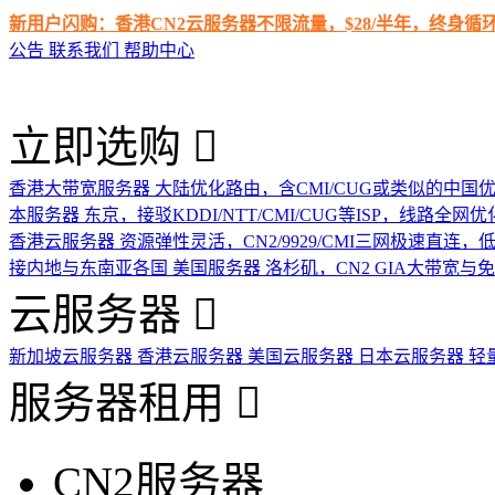
新用户闪购：香港CN2云服务器不限流量，$28/半年，终身
公告
联系我们
帮助中心
立即选购
香港大带宽服务器
大陆优化路由，含CMI/CUG或类似的中国
本服务器
东京，接驳KDDI/NTT/CMI/CUG等ISP，线路全网优
香港云服务器
资源弹性灵活，CN2/9929/CMI三网极速直连
接内地与东南亚各国
美国服务器
洛杉矶，CN2 GIA大带宽与
云服务器
新加坡云服务器
香港云服务器
美国云服务器
日本云服务器
轻
服务器租用
CN2服务器