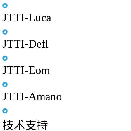
JTTI-Luca
JTTI-Defl
JTTI-Eom
JTTI-Amano
技术支持