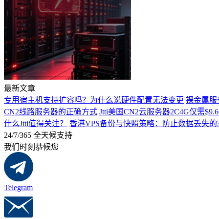
最新文章
专用宿主机支持扩容吗？为什么说硬件配置无法变更
裸金属服
CN2线路服务器的正确方式
Jtti美国CN2云服务器2C4G仅需
什么Jtti值得关注？
香港VPS备份与快照策略：防止数据丢失的
24/7/365 全天候支持
我们时刻恭候您
Telegram