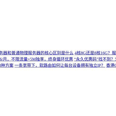
务器和普通物理服务器的核心区别是什么
4核8G还是8核16G
$9.66/月，不限流量+5M独享，终身循环优惠
“永久优惠码”找不到？5
3种方案
一条宽带下，软路由如何让每台设备拥有独立IP？
香港