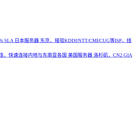
 SLA
日本服务器
东京，接驳KDDI/NTT/CMI/CUG等ISP，线
2直连，快速连接内地与东南亚各国
美国服务器
洛杉矶，CN2 GIA