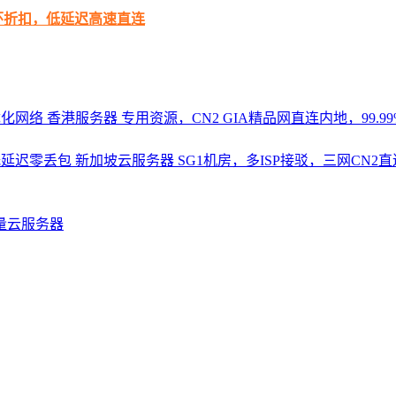
循环折扣，低延迟高速直连
优化网络
香港服务器
专用资源，CN2 GIA精品网直连内地，99.99%
，低延迟零丢包
新加坡云服务器
SG1机房，多ISP接驳，三网CN
量云服务器