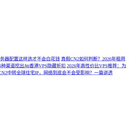
？服务器配置这样选才不会白花钱
真假CN2如何判断？2026年租用
种渠道挖出Jtti香港VPS隐藏折扣
2026年高性价比VPS推荐：为
CN2中转全球住宅IP，网络到底会不会受影响？一篇讲透