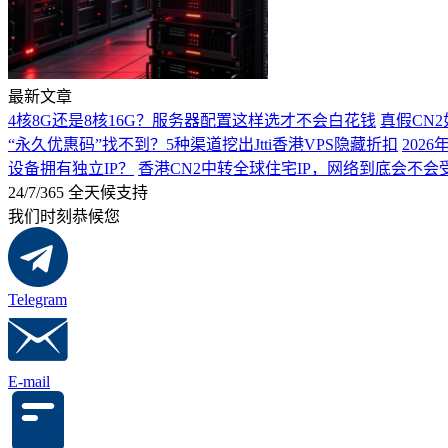
最新文章
4核8G还是8核16G？服务器配置这样选才不会白花钱
真假CN
“永久优惠码”找不到？5种渠道挖出Jtti香港VPS隐藏折扣
202
设备拥有独立IP？
香港CN2中转全球住宅IP，网络到底会不
24/7/365 全天候支持
我们时刻恭候您
Telegram
E-mail