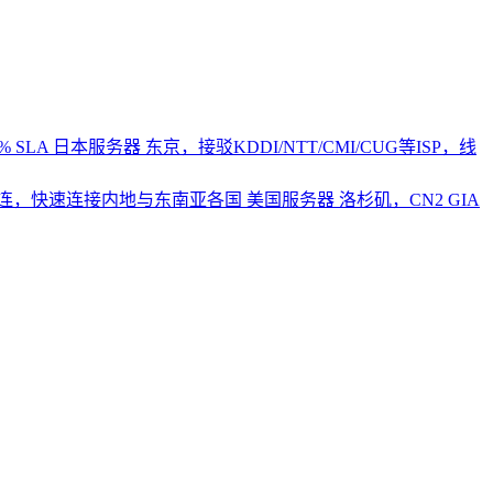
 SLA
日本服务器
东京，接驳KDDI/NTT/CMI/CUG等ISP，线
2直连，快速连接内地与东南亚各国
美国服务器
洛杉矶，CN2 GIA