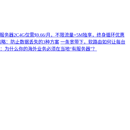
N2云服务器2C4G仅需$9.66/月，不限流量+5M独享，终身循环优惠
策略：防止数据丢失的3种方案
一条宽带下，软路由如何让每台
代：为什么你的海外业务必须在当地“有服务器”？