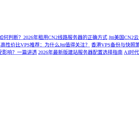
2如何判断？2026年租用CN2线路服务器的正确方式
Jtti美国C
6年高性价比VPS推荐：为什么Jtti值得关注？
香港VPS备份与快照
会受影响？一篇讲透
2026年最新版建站服务器配置选择指南
AI时