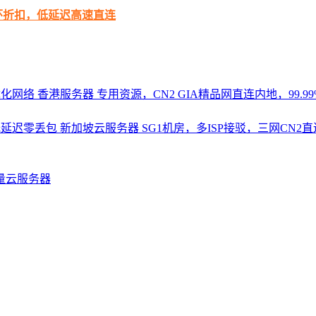
循环折扣，低延迟高速直连
优化网络
香港服务器
专用资源，CN2 GIA精品网直连内地，99.99%
，低延迟零丢包
新加坡云服务器
SG1机房，多ISP接驳，三网CN
量云服务器