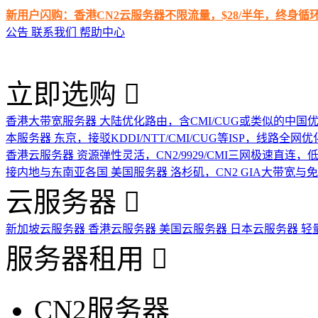
新用户闪购：香港CN2云服务器不限流量，$28/半年，终身
公告
联系我们
帮助中心
立即选购
香港大带宽服务器
大陆优化路由，含CMI/CUG或类似的中国
本服务器
东京，接驳KDDI/NTT/CMI/CUG等ISP，线路全网优
香港云服务器
资源弹性灵活，CN2/9929/CMI三网极速直连
接内地与东南亚各国
美国服务器
洛杉矶，CN2 GIA大带宽与
云服务器
新加坡云服务器
香港云服务器
美国云服务器
日本云服务器
轻
服务器租用
CN2服务器