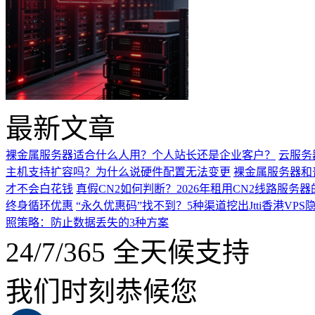
最新文章
裸金属服务器适合什么人用？个人站长还是企业客户？
云服务
主机支持扩容吗？为什么说硬件配置无法变更
裸金属服务器和
才不会白花钱
真假CN2如何判断？2026年租用CN2线路服务
终身循环优惠
“永久优惠码”找不到？5种渠道挖出Jtti香港VPS
照策略：防止数据丢失的3种方案
24/7/365 全天候支持
我们时刻恭候您