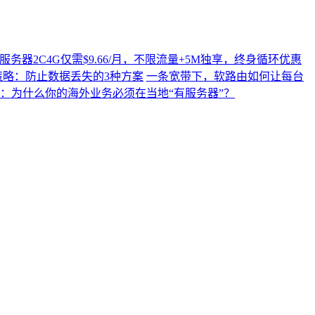
N2云服务器2C4G仅需$9.66/月，不限流量+5M独享，终身循环优惠
策略：防止数据丢失的3种方案
一条宽带下，软路由如何让每台
代：为什么你的海外业务必须在当地“有服务器”？