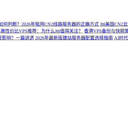
2如何判断？2026年租用CN2线路服务器的正确方式
Jtti美国C
6年高性价比VPS推荐：为什么Jtti值得关注？
香港VPS备份与快照
会受影响？一篇讲透
2026年最新版建站服务器配置选择指南
AI时