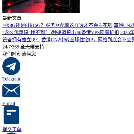
最新文章
4核8G还是8核16G？服务器配置这样选才不会白花钱
真假CN
“永久优惠码”找不到？5种渠道挖出Jtti香港VPS隐藏折扣
202
设备拥有独立IP？
香港CN2中转全球住宅IP，网络到底会不
24/7/365 全天候支持
我们时刻恭候您
Telegram
E-mail
提交工单