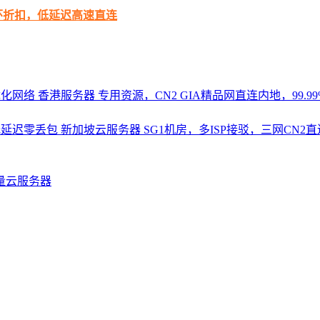
循环折扣，低延迟高速直连
优化网络
香港服务器
专用资源，CN2 GIA精品网直连内地，99.99%
，低延迟零丢包
新加坡云服务器
SG1机房，多ISP接驳，三网CN
量云服务器