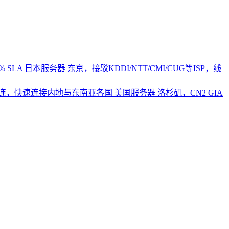
 SLA
日本服务器
东京，接驳KDDI/NTT/CMI/CUG等ISP，线
2直连，快速连接内地与东南亚各国
美国服务器
洛杉矶，CN2 GIA