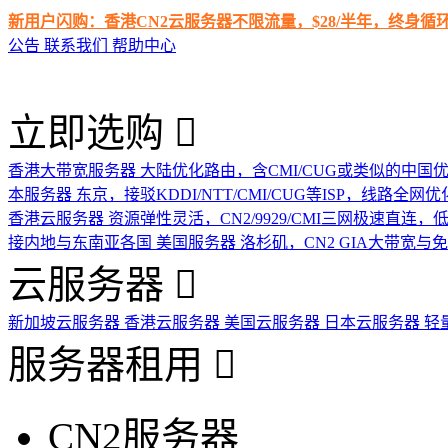
新用户闪购：香港CN2云服务器不限流量，$28/半年，终身
公告
联系我们
帮助中心
立即选购
香港大带宽服务器
大陆优化路由，含CMI/CUG或类似的中国
本服务器
东京，接驳KDDI/NTT/CMI/CUG等ISP，线路全网优
香港云服务器
资源弹性灵活，CN2/9929/CMI三网极速直连
接内地与东南亚各国
美国服务器
洛杉矶，CN2 GIA大带宽与
云服务器
新加坡云服务器
香港云服务器
美国云服务器
日本云服务器
轻
服务器租用
CN2服务器