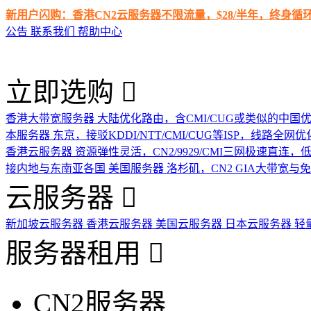
新用户闪购：香港CN2云服务器不限流量，$28/半年，终身
公告
联系我们
帮助中心
立即选购
香港大带宽服务器
大陆优化路由，含CMI/CUG或类似的中国
本服务器
东京，接驳KDDI/NTT/CMI/CUG等ISP，线路全网优
香港云服务器
资源弹性灵活，CN2/9929/CMI三网极速直连
接内地与东南亚各国
美国服务器
洛杉矶，CN2 GIA大带宽与
云服务器
新加坡云服务器
香港云服务器
美国云服务器
日本云服务器
轻
服务器租用
CN2服务器