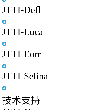
JTTI-Defl
JTTI-Luca
JTTI-Eom
JTTI-Selina
技术支持