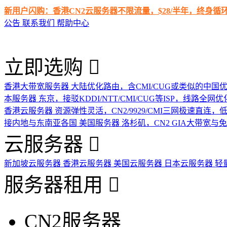
新用户闪购：香港CN2云服务器不限流量，$28/半年，终身
公告
联系我们
帮助中心
立即选购
香港大带宽服务器
大陆优化路由，含CMI/CUG或类似的中国
本服务器
东京，接驳KDDI/NTT/CMI/CUG等ISP，线路全网优
香港云服务器
资源弹性灵活，CN2/9929/CMI三网极速直连
接内地与东南亚各国
美国服务器
洛杉矶，CN2 GIA大带宽与
云服务器
新加坡云服务器
香港云服务器
美国云服务器
日本云服务器
轻
服务器租用
CN2服务器