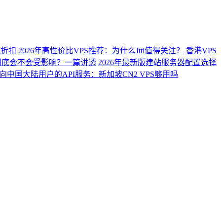
藏折扣
2026年高性价比VPS推荐：为什么Jtti值得关注？
香港VPS
络到底会不会受影响？一篇讲透
2026年最新版建站服务器配置选择
向中国大陆用户的API服务：新加坡CN2 VPS够用吗