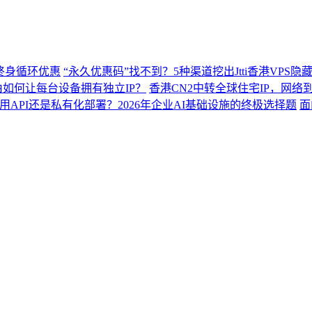
享，终身循环优惠
“永久优惠码”找不到？5种渠道挖出Jtti香港VPS隐
如何让每台设备拥有独立IP？
香港CN2中转全球住宅IP，网
用API还是私有化部署？2026年企业AI基础设施的终极选择题
面