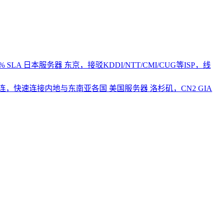
 SLA
日本服务器
东京，接驳KDDI/NTT/CMI/CUG等ISP，线
2直连，快速连接内地与东南亚各国
美国服务器
洛杉矶，CN2 GIA