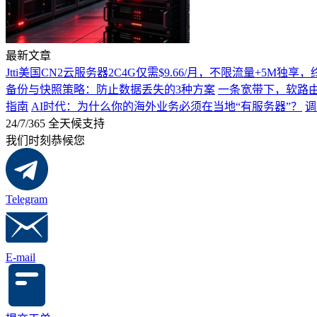
最新文章
Jtti美国CN2云服务器2C4G仅需$9.66/月，不限流量+5M独
备份与快照策略：防止数据丢失的3种方案
一条宽带下，软路由
指南
AI时代：为什么你的海外业务必须在当地“有服务器”？
调
24/7/365 全天候支持
我们时刻恭候您
Telegram
E-mail