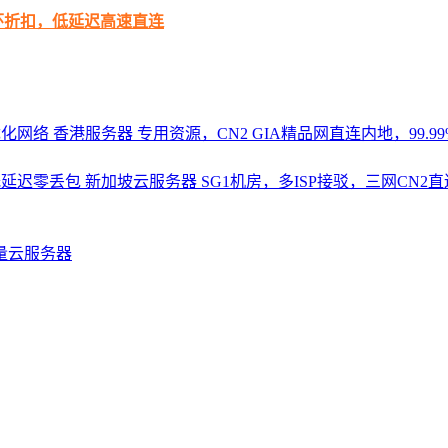
循环折扣，低延迟高速直连
优化网络
香港服务器
专用资源，CN2 GIA精品网直连内地，99.99%
，低延迟零丢包
新加坡云服务器
SG1机房，多ISP接驳，三网CN
量云服务器