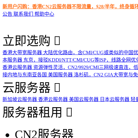
新用户闪购：香港CN2云服务器不限流量，$28/半年，终身
公告
联系我们
帮助中心
立即选购
香港大带宽服务器
大陆优化路由，含CMI/CUG或类似的中国
本服务器
东京，接驳KDDI/NTT/CMI/CUG等ISP，线路全网优
香港云服务器
资源弹性灵活，CN2/9929/CMI三网极速直连
接内地与东南亚各国
美国服务器
洛杉矶，CN2 GIA大带宽与
云服务器
新加坡云服务器
香港云服务器
美国云服务器
日本云服务器
轻
服务器租用
CN2服务器