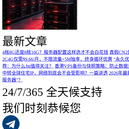
最新文章
4核8G还是8核16G？服务器配置这样选才不会白花钱
真假CN
2C4G仅需$9.66/月，不限流量+5M独享，终身循环优惠
“永久优
荐：为什么Jtti值得关注？
香港VPS备份与快照策略：防止数据
中转全球住宅IP，网络到底会不会受影响？一篇讲透
2026
服务器”？
24/7/365 全天候支持
我们时刻恭候您