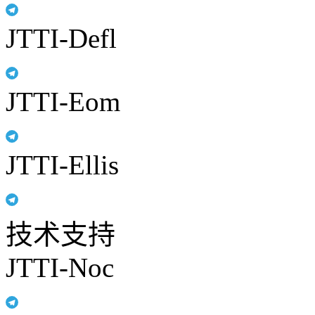
JTTI-Defl
JTTI-Eom
JTTI-Ellis
技术支持
JTTI-Noc