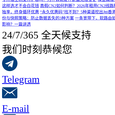
这样选才不会白花钱
真假CN2如何判断？2026年租用CN2线
独享，终身循环优惠
“永久优惠码”找不到？5种渠道挖出Jtti香
份与快照策略：防止数据丢失的3种方案
一条宽带下，软路由如
影响？一篇讲透
24/7/365 全天候支持
我们时刻恭候您
Telegram
E-mail