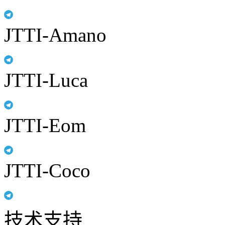
JTTI-Amano
JTTI-Luca
JTTI-Eom
JTTI-Coco
技术支持