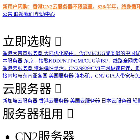
新用户闪购：香港CN2云服务器不限流量，$28/半年，终身
公告
联系我们
帮助中心
立即选购
香港大带宽服务器
大陆优化路由，含CMI/CUG或类似的中国
本服务器
东京，接驳KDDI/NTT/CMI/CUG等ISP，线路全网优
香港云服务器
资源弹性灵活，CN2/9929/CMI三网极速直连
接内地与东南亚各国
美国服务器
洛杉矶，CN2 GIA大带宽与
云服务器
新加坡云服务器
香港云服务器
美国云服务器
日本云服务器
轻
服务器租用
CN2服务器