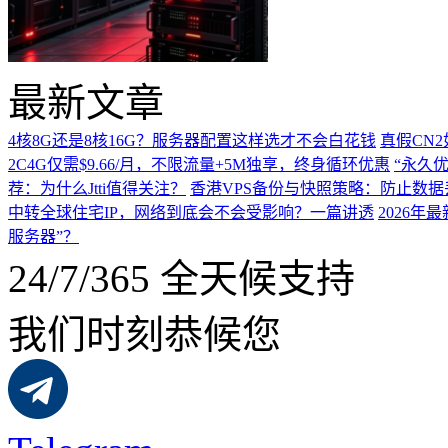
最新文章
4核8G还是8核16G？服务器配置这样选才不会白花钱
真假CN
2C4G仅需$9.66/月，不限流量+5M独享，终身循环优惠
“永久优
荐：为什么Jtti值得关注？
香港VPS备份与快照策略：防止数据
中转全球住宅IP，网络到底会不会受影响？一篇讲透
2026
服务器”？
24/7/365 全天候支持
我们时刻恭候您