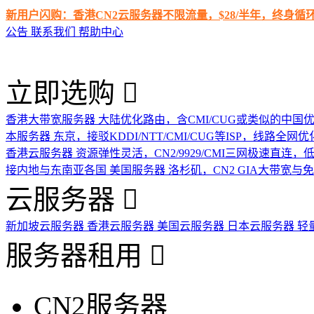
新用户闪购：香港CN2云服务器不限流量，$28/半年，终身
公告
联系我们
帮助中心
立即选购
香港大带宽服务器
大陆优化路由，含CMI/CUG或类似的中国
本服务器
东京，接驳KDDI/NTT/CMI/CUG等ISP，线路全网优
香港云服务器
资源弹性灵活，CN2/9929/CMI三网极速直连
接内地与东南亚各国
美国服务器
洛杉矶，CN2 GIA大带宽与
云服务器
新加坡云服务器
香港云服务器
美国云服务器
日本云服务器
轻
服务器租用
CN2服务器