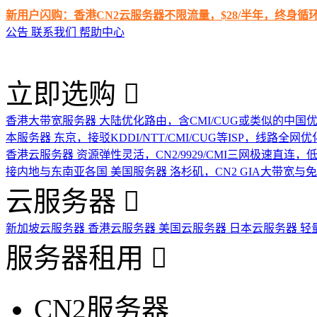
新用户闪购：香港CN2云服务器不限流量，$28/半年，终身
公告
联系我们
帮助中心
立即选购
香港大带宽服务器
大陆优化路由，含CMI/CUG或类似的中国
本服务器
东京，接驳KDDI/NTT/CMI/CUG等ISP，线路全网优
香港云服务器
资源弹性灵活，CN2/9929/CMI三网极速直连
接内地与东南亚各国
美国服务器
洛杉矶，CN2 GIA大带宽与
云服务器
新加坡云服务器
香港云服务器
美国云服务器
日本云服务器
轻
服务器租用
CN2服务器