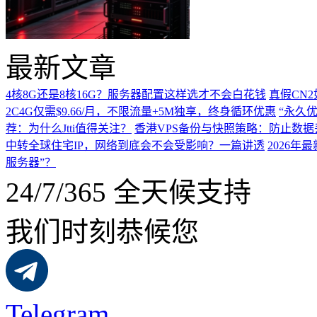
最新文章
4核8G还是8核16G？服务器配置这样选才不会白花钱
真假CN
2C4G仅需$9.66/月，不限流量+5M独享，终身循环优惠
“永久优
荐：为什么Jtti值得关注？
香港VPS备份与快照策略：防止数据
中转全球住宅IP，网络到底会不会受影响？一篇讲透
2026
服务器”？
24/7/365 全天候支持
我们时刻恭候您
Telegram