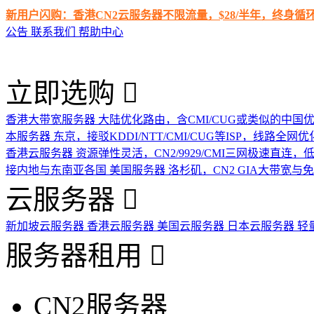
新用户闪购：香港CN2云服务器不限流量，$28/半年，终身
公告
联系我们
帮助中心
立即选购
香港大带宽服务器
大陆优化路由，含CMI/CUG或类似的中国
本服务器
东京，接驳KDDI/NTT/CMI/CUG等ISP，线路全网优
香港云服务器
资源弹性灵活，CN2/9929/CMI三网极速直连
接内地与东南亚各国
美国服务器
洛杉矶，CN2 GIA大带宽与
云服务器
新加坡云服务器
香港云服务器
美国云服务器
日本云服务器
轻
服务器租用
CN2服务器