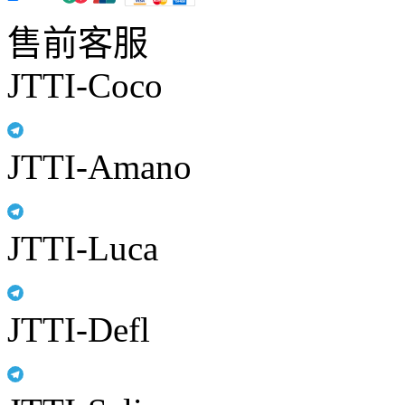
售前客服
JTTI-Coco
JTTI-Amano
JTTI-Luca
JTTI-Defl