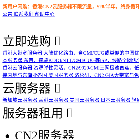
新用户闪购：香港CN2云服务器不限流量，$28/半年，终身
公告
联系我们
帮助中心
立即选购
香港大带宽服务器
大陆优化路由，含CMI/CUG或类似的中国
本服务器
东京，接驳KDDI/NTT/CMI/CUG等ISP，线路全网优
香港云服务器
资源弹性灵活，CN2/9929/CMI三网极速直连
接内地与东南亚各国
美国服务器
洛杉矶，CN2 GIA大带宽与
云服务器
新加坡云服务器
香港云服务器
美国云服务器
日本云服务器
轻
服务器租用
CN2服务器