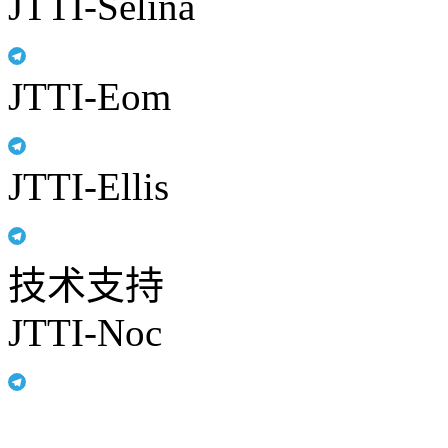
JTTI-Selina
JTTI-Eom
JTTI-Ellis
技术支持
JTTI-Noc