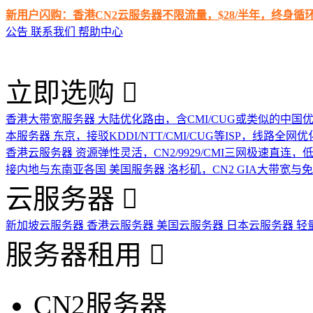
新用户闪购：香港CN2云服务器不限流量，$28/半年，终身
公告
联系我们
帮助中心
立即选购
香港大带宽服务器
大陆优化路由，含CMI/CUG或类似的中国
本服务器
东京，接驳KDDI/NTT/CMI/CUG等ISP，线路全网优
香港云服务器
资源弹性灵活，CN2/9929/CMI三网极速直连
接内地与东南亚各国
美国服务器
洛杉矶，CN2 GIA大带宽与
云服务器
新加坡云服务器
香港云服务器
美国云服务器
日本云服务器
轻
服务器租用
CN2服务器