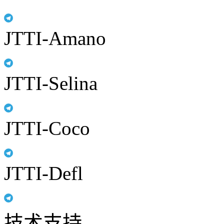
JTTI-Amano
JTTI-Selina
JTTI-Coco
JTTI-Defl
技术支持