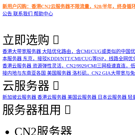
新用户闪购：香港CN2云服务器不限流量，$28/半年，终身
公告
联系我们
帮助中心
立即选购
香港大带宽服务器
大陆优化路由，含CMI/CUG或类似的中国
本服务器
东京，接驳KDDI/NTT/CMI/CUG等ISP，线路全网优
香港云服务器
资源弹性灵活，CN2/9929/CMI三网极速直连
接内地与东南亚各国
美国服务器
洛杉矶，CN2 GIA大带宽与
云服务器
新加坡云服务器
香港云服务器
美国云服务器
日本云服务器
轻
服务器租用
CN2服务器