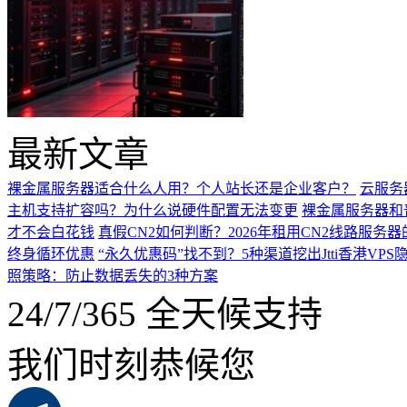
最新文章
裸金属服务器适合什么人用？个人站长还是企业客户？
云服务
主机支持扩容吗？为什么说硬件配置无法变更
裸金属服务器和
才不会白花钱
真假CN2如何判断？2026年租用CN2线路服务
终身循环优惠
“永久优惠码”找不到？5种渠道挖出Jtti香港VPS
照策略：防止数据丢失的3种方案
24/7/365 全天候支持
我们时刻恭候您