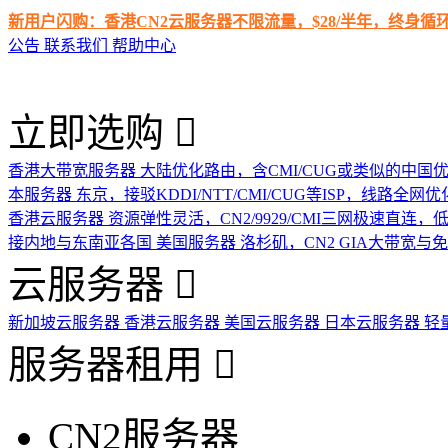
新用户闪购：香港CN2云服务器不限流量，$28/半年，终身
公告
联系我们
帮助中心
立即选购
香港大带宽服务器
大陆优化路由，含CMI/CUG或类似的中国
本服务器
东京，接驳KDDI/NTT/CMI/CUG等ISP，线路全网优
香港云服务器
资源弹性灵活，CN2/9929/CMI三网极速直连
接内地与东南亚各国
美国服务器
洛杉矶，CN2 GIA大带宽与
云服务器
新加坡云服务器
香港云服务器
美国云服务器
日本云服务器
轻
服务器租用
CN2服务器