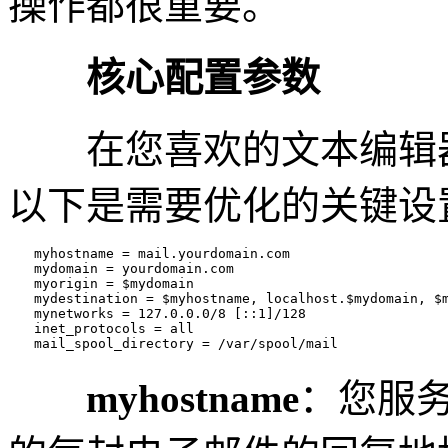
操作都很重要。
核心配置参数
在您喜欢的文本编辑器中打开/et
以下是需要优化的关键设
　　myhostname = mail.yourdomain.com

　　mydomain = yourdomain.com

　　myorigin = $mydomain

　　mydestination = $myhostname, localhost.$mydomain, $m
　　mynetworks = 127.0.0.0/8 [::1]/128

　　inet_protocols = all

　　mail_spool_directory = /var/spool/mail
myhostname
：您服