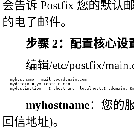
会告诉 Postfix 您
的电子邮件。
步骤 2：配置核心设
编辑/etc/postfix/m
　　myhostname = mail.yourdomain.com

　　mydomain = yourdomain.com

　　mydestination = $myhostname, localhost.$mydomain, $
myhostname
：您的
回信地址)。