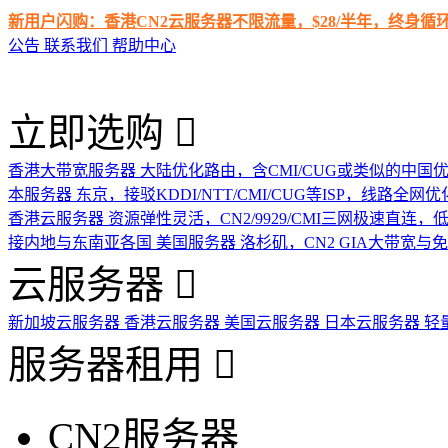
新用户闪购：香港CN2云服务器不限流量，$28/半年，终身
公告
联系我们
帮助中心
立即选购
香港大带宽服务器
大陆优化路由，含CMI/CUG或类似的中国
本服务器
东京，接驳KDDI/NTT/CMI/CUG等ISP，线路全网优
香港云服务器
资源弹性灵活，CN2/9929/CMI三网极速直连
接内地与东南亚各国
美国服务器
洛杉矶，CN2 GIA大带宽与
云服务器
新加坡云服务器
香港云服务器
美国云服务器
日本云服务器
轻
服务器租用
CN2服务器