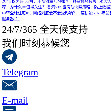
2C4G仅需$9.66/月，不限流量+5M独享，终身循环优惠
“永久优
荐：为什么Jtti值得关注？
香港VPS备份与快照策略：防止数据
中转全球住宅IP，网络到底会不会受影响？一篇讲透
2026
服务器”？
24/7/365 全天候支持
我们时刻恭候您
Telegram
E-mail