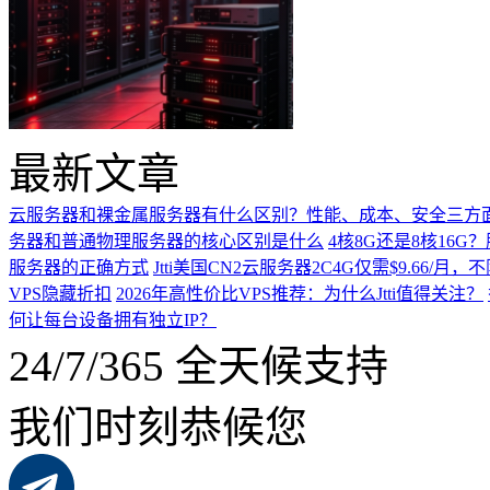
最新文章
云服务器和裸金属服务器有什么区别？性能、成本、安全三方
务器和普通物理服务器的核心区别是什么
4核8G还是8核16
服务器的正确方式
Jtti美国CN2云服务器2C4G仅需$9.66/
VPS隐藏折扣
2026年高性价比VPS推荐：为什么Jtti值得关注？
何让每台设备拥有独立IP？
24/7/365 全天候支持
我们时刻恭候您