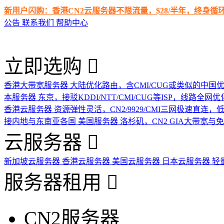
新用户闪购：香港CN2云服务器不限流量，$28/半年，终身
公告
联系我们
帮助中心
立即选购
香港大带宽服务器
大陆优化路由，含CMI/CUG或类似的中国
本服务器
东京，接驳KDDI/NTT/CMI/CUG等ISP，线路全网优
香港云服务器
资源弹性灵活，CN2/9929/CMI三网极速直连
接内地与东南亚各国
美国服务器
洛杉矶，CN2 GIA大带宽与
云服务器
新加坡云服务器
香港云服务器
美国云服务器
日本云服务器
轻
服务器租用
CN2服务器