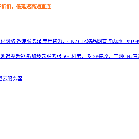
循环折扣，低延迟高速直连
优化网络
香港服务器
专用资源，CN2 GIA精品网直连内地，99.99%
，低延迟零丢包
新加坡云服务器
SG1机房，多ISP接驳，三网CN
量云服务器