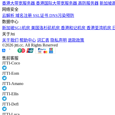
香港大带宽服务器
香港国际大带宽服务器
高防服务器
新加坡
网络安全
云解析
域名注册
SSL证书
DNS污染预防
数据中心
新加坡SG1机房
美国洛杉矶机房
香港和记机房
香港荃湾机房
关于Jtti
关于我们
帮助中心
词汇表
隐私声明
退款政策
©2026 jtti.cc. All Rights Reserved
售前客服
JTTI-Coco
JTTI-Eom
JTTI-Amano
JTTI-Ellis
JTTI-Defl
JTTI-Luca