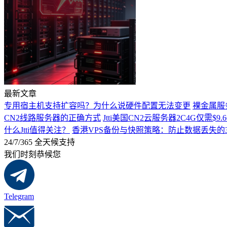
最新文章
专用宿主机支持扩容吗？为什么说硬件配置无法变更
裸金属服
CN2线路服务器的正确方式
Jtti美国CN2云服务器2C4G仅需
什么Jtti值得关注？
香港VPS备份与快照策略：防止数据丢失的
24/7/365 全天候支持
我们时刻恭候您
Telegram