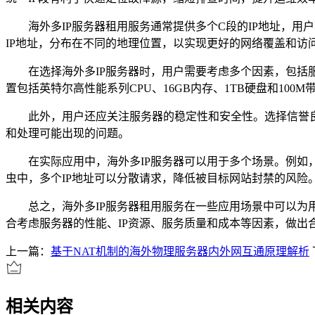
海外多
IP
服务器租用服务通常提供多个
C
段的
IP
地址，用户
IP
地址，分布在不同的地理位置，以实现更好的网络覆盖和访
在选择海外多
IP
服务器时，用户需要考虑多个因素，包括
置包括英特尔高性能系列
CPU
、
16GB
内存、
1TB
硬盘和
100M
此外，用户还应关注服务器的稳定性和安全性。选择信誉
和处理可能出现的问题。
在实际应用中，海外多
IP
服务器可以用于多个场景。例如
虫中，多个
IP
地址可以分散请求，降低被目标网站封禁的风险
总之，海外多
IP
服务器租用服务在一些应用场景中可以为
合考虑服务器的性能、
IP
资源、服务质量和成本等因素，做出
上一篇：
基于NAT机制的海外物理服务器内外网互通原理解析
相关内容