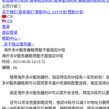
新加坡SG1机房
香港和记机房
香港荃湾机房
美国洛杉矶机房
公司介绍
关于我们
联系我们
帮助中心
AFF计划
赞助计划
CN
EN
登录
退出登录
帮助中心 >
关于独立服务器 >
海外多IP服务器租用能不能指定IP段
海外多IP服务器租用能不能指定IP段
时间 : 2025-06-06 14:31:52
编辑 : Jtti
租用海外多
IP
服务器时，指定特定的
IP
段有一定的好处！
多
IP
服务器租用可以提供更丰富
IP
资源和配置选择，指定连续
I
指定海外多
IP
服务器的
IP
可以提升安全性，特定
IP
段可以
还可以优化性能和稳定性，指定
IP
段可以减少
IP
地址分散
统一
IP
段有利于快速定位故障源，缩短排查时间，提升运维效