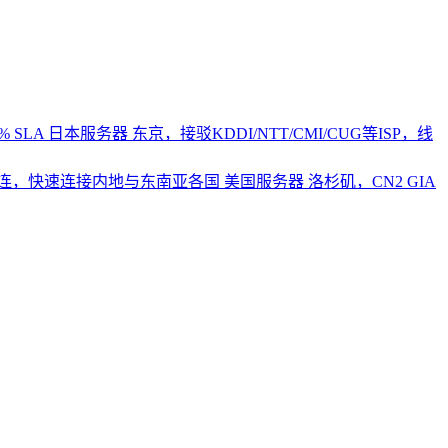
 SLA
日本服务器
东京，接驳KDDI/NTT/CMI/CUG等ISP，线
2直连，快速连接内地与东南亚各国
美国服务器
洛杉矶，CN2 GIA