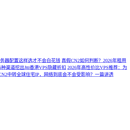
？服务器配置这样选才不会白花钱
真假CN2如何判断？2026年租用
种渠道挖出Jtti香港VPS隐藏折扣
2026年高性价比VPS推荐：为
CN2中转全球住宅IP，网络到底会不会受影响？一篇讲透