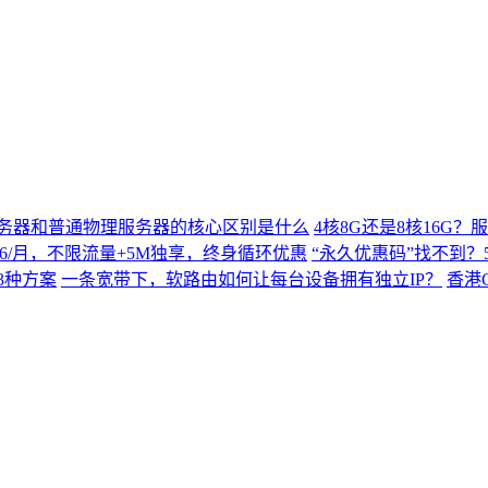
务器和普通物理服务器的核心区别是什么
4核8G还是8核16G
$9.66/月，不限流量+5M独享，终身循环优惠
“永久优惠码”找不到？5
3种方案
一条宽带下，软路由如何让每台设备拥有独立IP？
香港