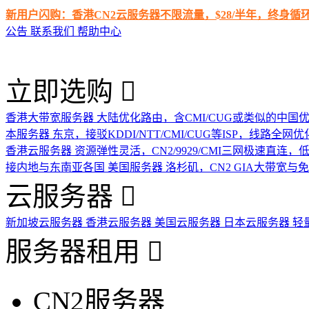
新用户闪购：香港CN2云服务器不限流量，$28/半年，终身
公告
联系我们
帮助中心
立即选购
香港大带宽服务器
大陆优化路由，含CMI/CUG或类似的中国
本服务器
东京，接驳KDDI/NTT/CMI/CUG等ISP，线路全网优
香港云服务器
资源弹性灵活，CN2/9929/CMI三网极速直连
接内地与东南亚各国
美国服务器
洛杉矶，CN2 GIA大带宽与
云服务器
新加坡云服务器
香港云服务器
美国云服务器
日本云服务器
轻
服务器租用
CN2服务器