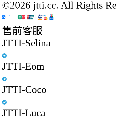
©2026 jtti.cc. All Rights R
售前客服
JTTI-Selina
JTTI-Eom
JTTI-Coco
JTTI-Luca