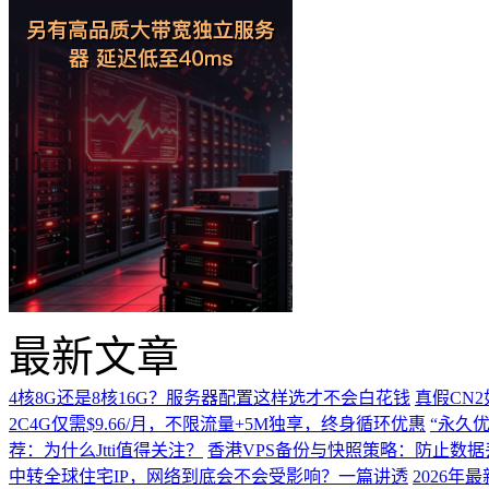
最新文章
4核8G还是8核16G？服务器配置这样选才不会白花钱
真假CN
2C4G仅需$9.66/月，不限流量+5M独享，终身循环优惠
“永久优
荐：为什么Jtti值得关注？
香港VPS备份与快照策略：防止数据
中转全球住宅IP，网络到底会不会受影响？一篇讲透
2026