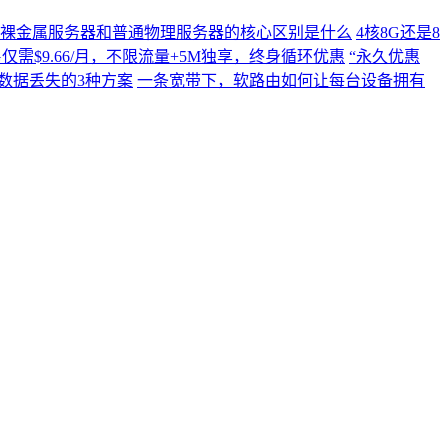
裸金属服务器和普通物理服务器的核心区别是什么
4核8G还是8
C4G仅需$9.66/月，不限流量+5M独享，终身循环优惠
“永久优惠
数据丢失的3种方案
一条宽带下，软路由如何让每台设备拥有