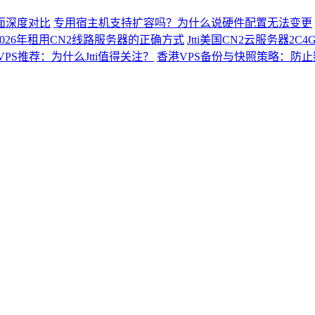
面深度对比
专用宿主机支持扩容吗？为什么说硬件配置无法变更
026年租用CN2线路服务器的正确方式
Jtti美国CN2云服务器2
VPS推荐：为什么Jtti值得关注？
香港VPS备份与快照策略：防止