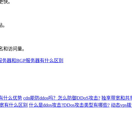
更快。
站。
名和访问量。
服务器和BGP服务器有什么区别
有什么优势
cdn能防ddos吗？怎么防御DDoS攻击?
独享带宽和共
宽有什么区别
什么是ddos攻击?DDos攻击类型有哪些?
动态vps