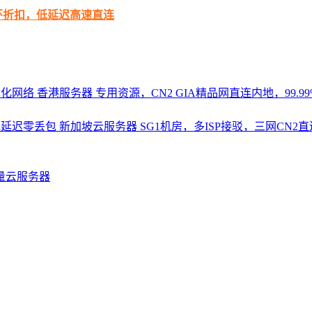
循环折扣，低延迟高速直连
优化网络
香港服务器
专用资源，CN2 GIA精品网直连内地，99.99%
，低延迟零丢包
新加坡云服务器
SG1机房，多ISP接驳，三网CN
量云服务器