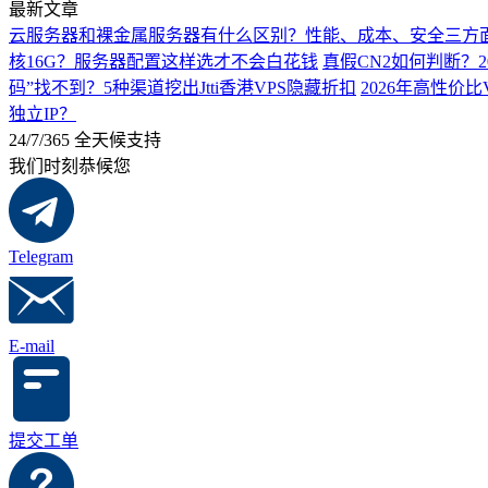
最新文章
云服务器和裸金属服务器有什么区别？性能、成本、安全三方
核16G？服务器配置这样选才不会白花钱
真假CN2如何判断？2
码”找不到？5种渠道挖出Jtti香港VPS隐藏折扣
2026年高性价比
独立IP？
24/7/365 全天候支持
我们时刻恭候您
Telegram
E-mail
提交工单