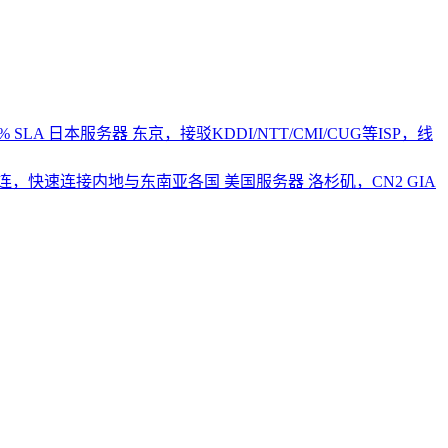
 SLA
日本服务器
东京，接驳KDDI/NTT/CMI/CUG等ISP，线
2直连，快速连接内地与东南亚各国
美国服务器
洛杉矶，CN2 GIA