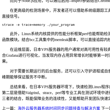
而对于
Node.js
应用，可以通过启用
--inspect
参数结合
Chrome
在更高级的检测场景中，开发者还可以借助系统级跟踪工
直接信号。
strace -e trace=memory ./your_program
此外，
Linux
系统内核提供的性能分析框架
perf
也能帮助检
函数模块。结合
bcc
工具集中的
memleak
脚本，可以直接追踪内
在运维层面，日本
VPS
服务器的用户通常对高可用性有较
合
Grafana
进行可视化，当发现内存占用异常增长时能够第一时
果。
对于需要长期运行的后台服务，还可以引入守护进程或自
峰期能够保证服务不中断。
总结来看，在日本
VPS
服务器环境下，快速检测
Linux
程序
第二层是借助
Valgrind
、
strace
、
perf
等专业工具在测试环境中进
三者的结合，既能保障业务的连续性，又能帮助开发团队快速
上一篇：
海外云服务器系统时间同步问题排查与解决方案
下一