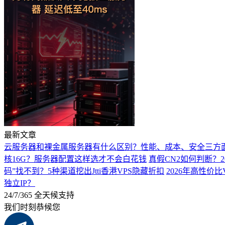
最新文章
云服务器和裸金属服务器有什么区别？性能、成本、安全三方
核16G？服务器配置这样选才不会白花钱
真假CN2如何判断？2
码”找不到？5种渠道挖出Jtti香港VPS隐藏折扣
2026年高性价比
独立IP？
24/7/365 全天候支持
我们时刻恭候您