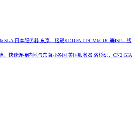
 SLA
日本服务器
东京，接驳KDDI/NTT/CMI/CUG等ISP，线
2直连，快速连接内地与东南亚各国
美国服务器
洛杉矶，CN2 GIA