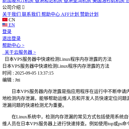
新加坡SG1机房
香港和记机房
香港荃湾机房
美国洛杉矶机房
公司介绍
关于我们
联系我们
帮助中心
AFF计划
赞助计划
CN
EN
登录
退出登录
帮助中心 >
关于云服务器 >
日本VPS服务器中快速检测Linux程序内存泄露的方法
日本VPS服务器中快速检测Linux程序内存泄露的方法
时间 : 2025-09-05 13:37:15
编辑 : Jtti
日本
VPS
服务器内存泄露是指应用程序在运行中不断申请
地检测内存泄漏，能够帮助运维人员和开发人员快速定位问题
泄漏问题的快速检测尤为重要。
在
Linux
系统中，检测内存泄漏的常见方式包括使用系统自
维人员在日本
VPS
服务器上进行快速排查。例如使用
top
或
ps
命