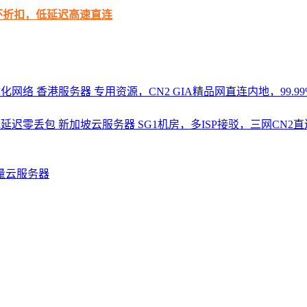
循环折扣，低延迟高速直连
优化网络
香港服务器
专用资源，CN2 GIA精品网直连内地，99.99%
，低延迟零丢包
新加坡云服务器
SG1机房，多ISP接驳，三网CN
量云服务器