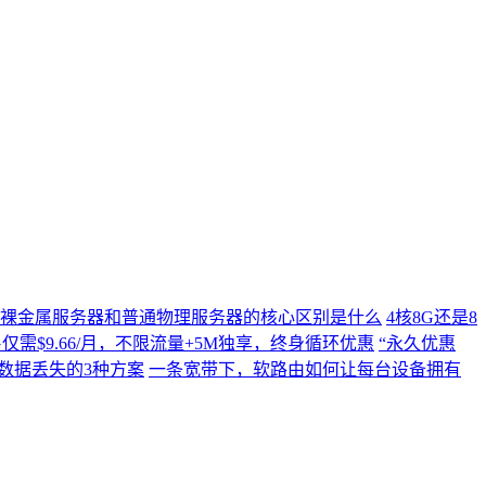
裸金属服务器和普通物理服务器的核心区别是什么
4核8G还是8
C4G仅需$9.66/月，不限流量+5M独享，终身循环优惠
“永久优惠
数据丢失的3种方案
一条宽带下，软路由如何让每台设备拥有