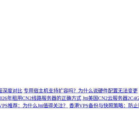
面深度对比
专用宿主机支持扩容吗？为什么说硬件配置无法变更
026年租用CN2线路服务器的正确方式
Jtti美国CN2云服务器2
VPS推荐：为什么Jtti值得关注？
香港VPS备份与快照策略：防止