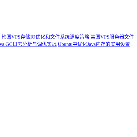
些
韩国VPS存储IO优化和文件系统调度策略
美国VPS服务器文件
Java GC日志分析与调优实战
Ubuntu中优化Java内存的实用设置