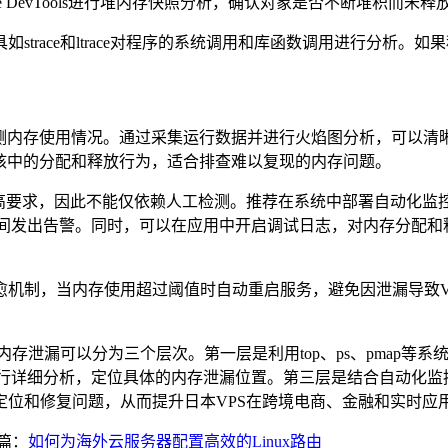
 DevTools
进行堆内存快照分析，确认对象是否不断堆积而未释
具如
strace
和
ltrace
对程序的系统调用和库函数调用进行分析。如果
测内存使用情况。通过采集运行数据并进行火焰图分析，可以清
核中的分配和释放行为，适合排查难以复现的内存问题。
高要求，因此不能仅依赖人工检测。推荐在系统中部署自动化监
间发出告警。同时，可以在应用中开启调试日志，对内存分配和
愈机制，当内存使用超过阈值时自动重启服务，避免因泄漏导致
内存泄漏可以分为三个层次。第一层是利用
top
、
ps
、
pmap
等系
行详细分析，定位具体的内存泄漏位置。第三层是结合自动化监
定位和修复问题，从而提升日本
VPS
在跨境电商、金融和实时应
篇：
如何为海外云服务器配置高效的Linux路由