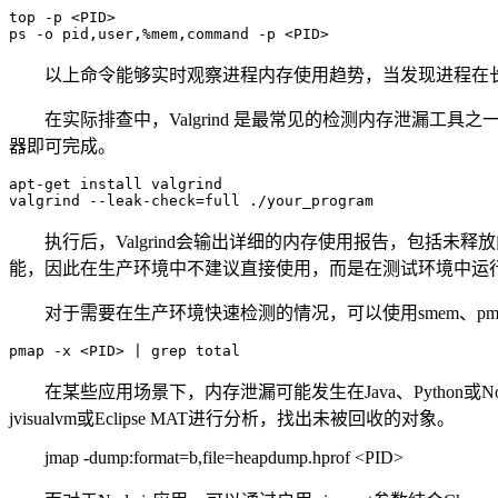
top -p <PID>

ps -o pid,user,%mem,command -p <PID>
以上命令能够实时观察进程内存使用趋势，当发现进程在
在实际排查中，
Valgrind
是最常见的检测内存泄漏工具之
器即可完成。
apt-get install valgrind

valgrind --leak-check=full ./your_program
执行后，
Valgrind
会输出详细的内存使用报告，包括未释放
能，因此在生产环境中不建议直接使用，而是在测试环境中运
对于需要在生产环境快速检测的情况，可以使用
smem
、
pm
pmap -x <PID> | grep total
在某些应用场景下，内存泄漏可能发生在
Java
、
Python
或
No
jvisualvm
或
Eclipse MAT
进行分析，找出未被回收的对象。
jmap -dump:format=b,file=heapdump.hprof <PID>