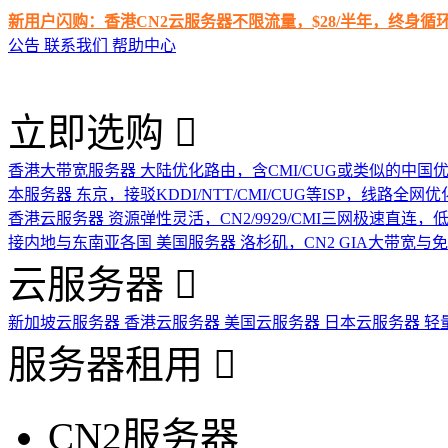
新用户闪购：香港CN2云服务器不限流量，$28/半年，终身
公告
联系我们
帮助中心
立即选购
香港大带宽服务器
大陆优化路由，含CMI/CUG或类似的中国
本服务器
东京，接驳KDDI/NTT/CMI/CUG等ISP，线路全网优
香港云服务器
资源弹性灵活，CN2/9929/CMI三网极速直连
接内地与东南亚各国
美国服务器
洛杉矶，CN2 GIA大带宽与
云服务器
新加坡云服务器
香港云服务器
美国云服务器
日本云服务器
轻
服务器租用
CN2服务器