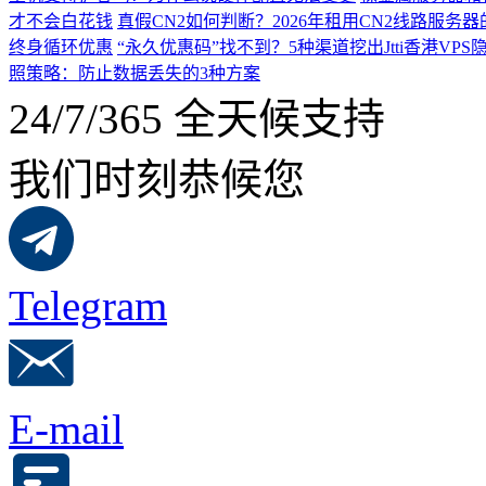
才不会白花钱
真假CN2如何判断？2026年租用CN2线路服务
终身循环优惠
“永久优惠码”找不到？5种渠道挖出Jtti香港VPS
照策略：防止数据丢失的3种方案
24/7/365 全天候支持
我们时刻恭候您
Telegram
E-mail