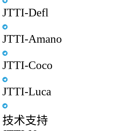
JTTI-Defl
JTTI-Amano
JTTI-Coco
JTTI-Luca
技术支持