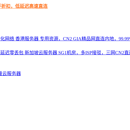
循环折扣，低延迟高速直连
优化网络
香港服务器
专用资源，CN2 GIA精品网直连内地，99.99%
，低延迟零丢包
新加坡云服务器
SG1机房，多ISP接驳，三网CN
量云服务器